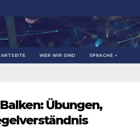
TARTSEITE
WER WIR SIND
SPRACHE
f Balken: Übungen,
egelverständnis