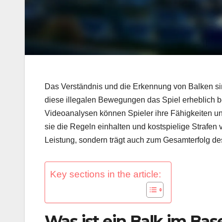
Das Verständnis und die Erkennung von Balken sin
diese illegalen Bewegungen das Spiel erheblich 
Videoanalysen können Spieler ihre Fähigkeiten un
sie die Regeln einhalten und kostspielige Strafen 
Leistung, sondern trägt auch zum Gesamterfolg de
Key sections in the article:
Was ist ein Balk im Base