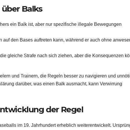
 über Balks
ers ein Balk ist, aber nur spezifische illegale Bewegungen
rn auf den Bases auftreten kann, während er auch ohne anwes
s die gleiche Strafe nach sich ziehen, aber die Konsequenzen k
ielern und Trainern, die Regeln besser zu navigieren und unnöt
klärung darüber, was einen Balk ausmacht, kann Verwirrung
Entwicklung der Regel
seballs im 19. Jahrhundert erheblich weiterentwickelt. Ursprün