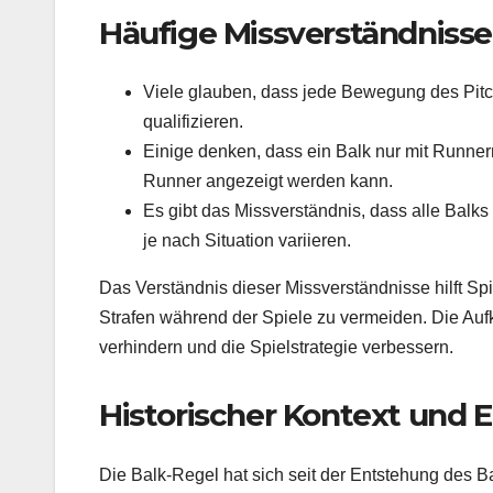
Häufige Missverständnisse
Viele glauben, dass jede Bewegung des Pitch
qualifizieren.
Einige denken, dass ein Balk nur mit Runne
Runner angezeigt werden kann.
Es gibt das Missverständnis, dass alle Balk
je nach Situation variieren.
Das Verständnis dieser Missverständnisse hilft Sp
Strafen während der Spiele zu vermeiden. Die Auf
verhindern und die Spielstrategie verbessern.
Historischer Kontext und 
Die Balk-Regel hat sich seit der Entstehung des Ba