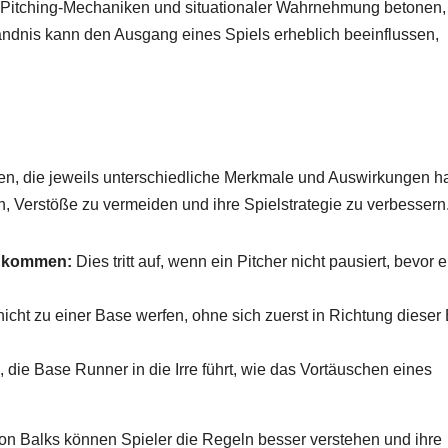
er Pitching-Mechaniken und situationaler Wahrnehmung betonen
ändnis kann den Ausgang eines Spiels erheblich beeinflussen,
en, die jeweils unterschiedliche Merkmale und Auswirkungen h
, Verstöße zu vermeiden und ihre Spielstrategie zu verbessern
zu kommen:
Dies tritt auf, wenn ein Pitcher nicht pausiert, bevor e
nicht zu einer Base werfen, ohne sich zuerst in Richtung dieser
die Base Runner in die Irre führt, wie das Vortäuschen eines
on Balks können Spieler die Regeln besser verstehen und ihre