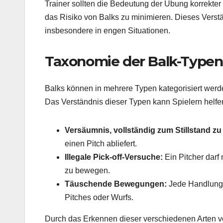
Trainer sollten die Bedeutung der Übung korrekt
das Risiko von Balks zu minimieren. Dieses Verst
insbesondere in engen Situationen.
Taxonomie der Balk-Typen
Balks können in mehrere Typen kategorisiert werd
Das Verständnis dieser Typen kann Spielern helfen
Versäumnis, vollständig zum Stillstand 
einen Pitch abliefert.
Illegale Pick-off-Versuche:
Ein Pitcher darf 
zu bewegen.
Täuschende Bewegungen:
Jede Handlung, 
Pitches oder Wurfs.
Durch das Erkennen dieser verschiedenen Arten v