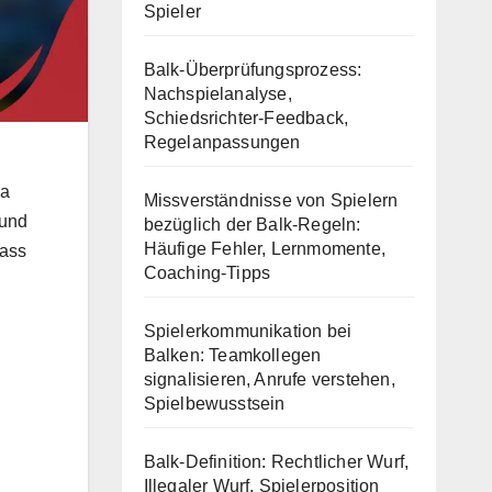
Spieler
Balk-Überprüfungsprozess:
Nachspielanalyse,
Schiedsrichter-Feedback,
Regelanpassungen
da
Missverständnisse von Spielern
 und
bezüglich der Balk-Regeln:
Häufige Fehler, Lernmomente,
dass
Coaching-Tipps
Spielerkommunikation bei
Balken: Teamkollegen
signalisieren, Anrufe verstehen,
Spielbewusstsein
Balk-Definition: Rechtlicher Wurf,
Illegaler Wurf, Spielerposition