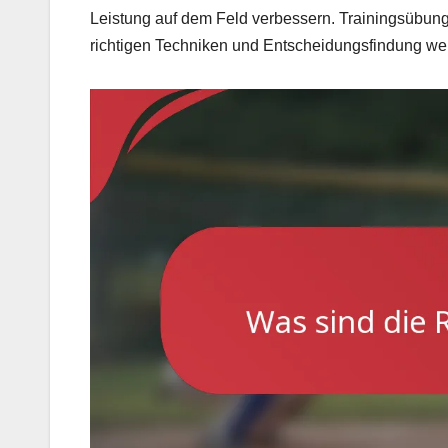
Leistung auf dem Feld verbessern. Trainingsübung
richtigen Techniken und Entscheidungsfindung weit