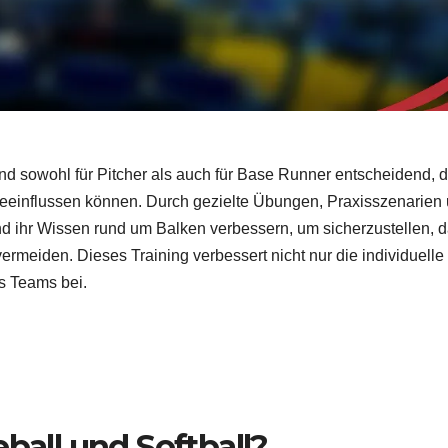
d sowohl für Pitcher als auch für Base Runner entscheidend, 
beeinflussen können. Durch gezielte Übungen, Praxisszenarien
d ihr Wissen rund um Balken verbessern, um sicherzustellen, 
vermeiden. Dieses Training verbessert nicht nur die individuelle
s Teams bei.
ball und Softball?