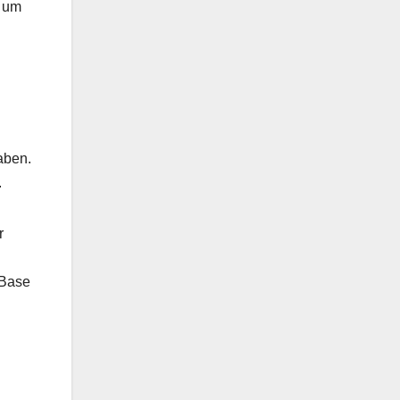
, um
aben.
.
r
 Base