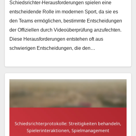
Schiedsrichter-Herausforderungen spielen eine
entscheidende Rolle im modernen Sport, da sie es
den Teams ermöglichen, bestimmte Entscheidungen
der Offiziellen durch Videoüberprüfung anzufechten.
Diese Herausforderungen entstehen oft aus
schwierigen Entscheidungen, die den…