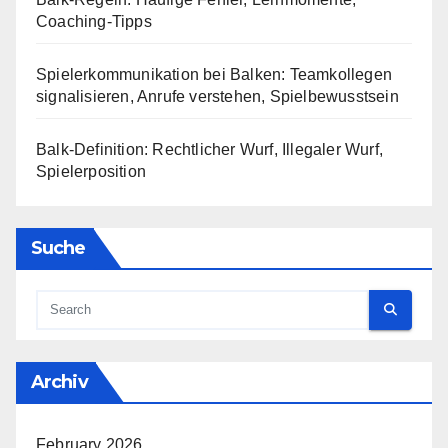
Coaching-Tipps
Spielerkommunikation bei Balken: Teamkollegen
signalisieren, Anrufe verstehen, Spielbewusstsein
Balk-Definition: Rechtlicher Wurf, Illegaler Wurf,
Spielerposition
Suche
Archiv
February 2026