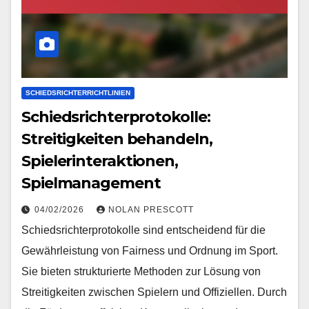
SCHIEDSRICHTERRICHTLINIEN
Schiedsrichterprotokolle:
Streitigkeiten behandeln,
Spielerinteraktionen,
Spielmanagement
04/02/2026
NOLAN PRESCOTT
Schiedsrichterprotokolle sind entscheidend für die
Gewährleistung von Fairness und Ordnung im Sport.
Sie bieten strukturierte Methoden zur Lösung von
Streitigkeiten zwischen Spielern und Offiziellen. Durch