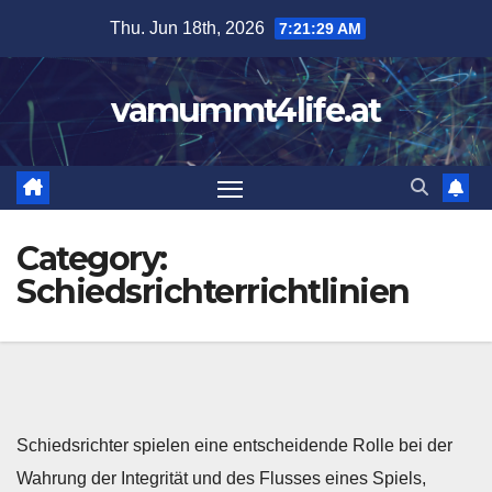
Skip
Thu. Jun 18th, 2026
7:21:30 AM
to
content
vamummt4life.at
Category:
Schiedsrichterrichtlinien
Schiedsrichter spielen eine entscheidende Rolle bei der
Wahrung der Integrität und des Flusses eines Spiels,