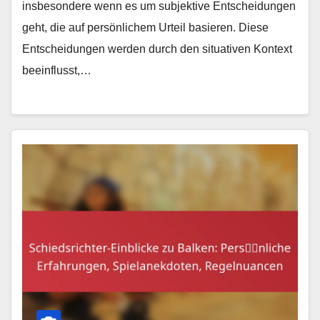
insbesondere wenn es um subjektive Entscheidungen
geht, die auf persönlichem Urteil basieren. Diese
Entscheidungen werden durch den situativen Kontext
beeinflusst,…