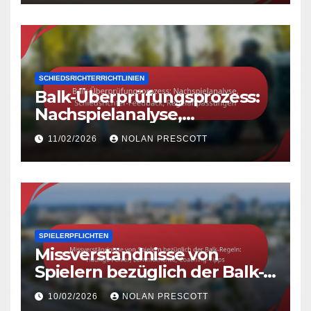
SCHIEDSRICHTERRICHTLINIEN
Balk-Überprüfungsprozess:
Nachspielanalyse,
Schiedsrichter-Feedback,
11/02/2026
NOLAN PRESCOTT
Regelanpassungen
SPIELERPFLICHTEN
Missverständnisse von
Spielern bezüglich der Balk-
Regeln: Häufige Fehler,
10/02/2026
NOLAN PRESCOTT
Lernmomente, Coaching-