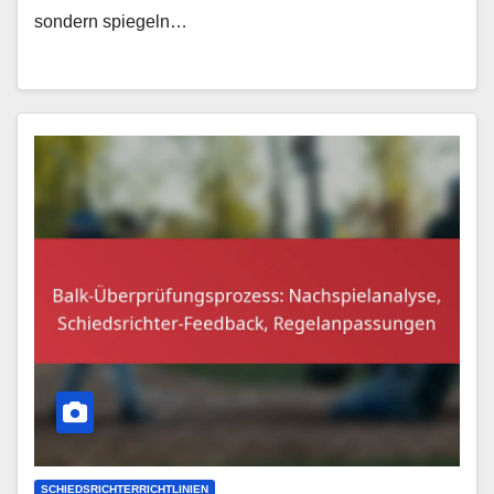
sondern spiegeln…
SCHIEDSRICHTERRICHTLINIEN