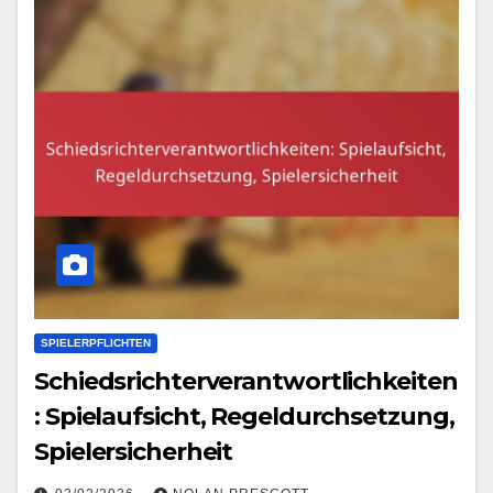
SPIELERPFLICHTEN
Schiedsrichterverantwortlichkeiten
: Spielaufsicht, Regeldurchsetzung,
Spielersicherheit