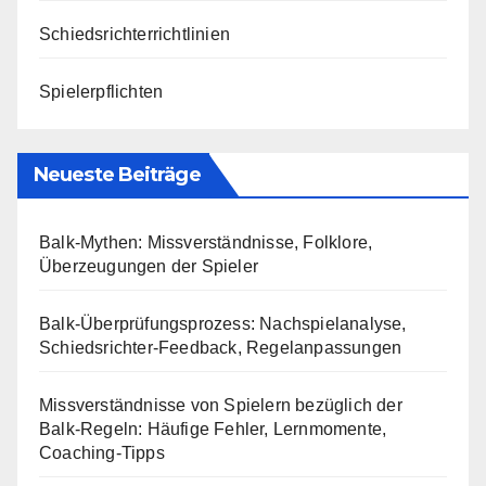
Schiedsrichterrichtlinien
Spielerpflichten
Neueste Beiträge
Balk-Mythen: Missverständnisse, Folklore,
Überzeugungen der Spieler
Balk-Überprüfungsprozess: Nachspielanalyse,
Schiedsrichter-Feedback, Regelanpassungen
Missverständnisse von Spielern bezüglich der
Balk-Regeln: Häufige Fehler, Lernmomente,
Coaching-Tipps