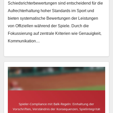
Schiedsrichterbewertungen sind entscheidend für die
Aufrechterhaltung hoher Standards im Sport und
bieten systematische Bewertungen der Leistungen
von Offiziellen während der Spiele. Durch die
Fokussierung auf zentrale Kriterien wie Genauigkeit,
Kommunikation…