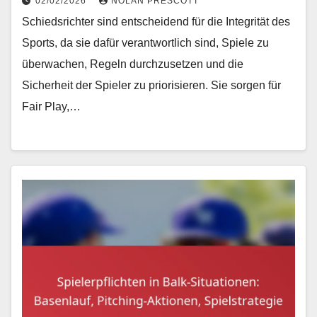
02/02/2026
NOLAN PRESCOTT
Schiedsrichter sind entscheidend für die Integrität des
Sports, da sie dafür verantwortlich sind, Spiele zu
überwachen, Regeln durchzusetzen und die
Sicherheit der Spieler zu priorisieren. Sie sorgen für
Fair Play,…