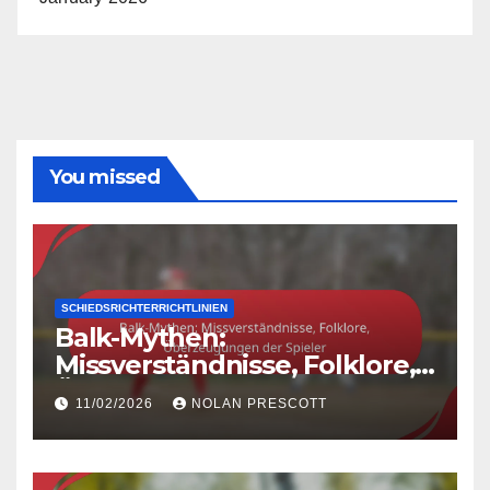
You missed
SCHIEDSRICHTERRICHTLINIEN
Balk-Mythen:
Missverständnisse, Folklore,
Überzeugungen der Spieler
11/02/2026
NOLAN PRESCOTT