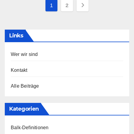
Posts
1
2
pagination
Links
Wer wir sind
Kontakt
Alle Beiträge
Kategorien
Balk-Definitionen